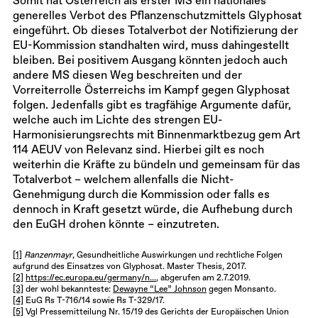
Somit hat Österreich als erster MS ein nationales
generelles Verbot des Pflanzenschutzmittels Glyphosat
eingeführt. Ob dieses Totalverbot der Notifizierung der
EU-Kommission standhalten wird, muss dahingestellt
bleiben. Bei positivem Ausgang könnten jedoch auch
andere MS diesen Weg beschreiten und der
Vorreiterrolle Österreichs im Kampf gegen Glyphosat
folgen. Jedenfalls gibt es tragfähige Argumente dafür,
welche auch im Lichte des strengen EU-
Harmonisierungsrechts mit Binnenmarktbezug gem Art
114 AEUV von Relevanz sind. Hierbei gilt es noch
weiterhin die Kräfte zu bündeln und gemeinsam für das
Totalverbot – welchem allenfalls die Nicht-
Genehmigung durch die Kommission oder falls es
dennoch in Kraft gesetzt würde, die Aufhebung durch
den EuGH drohen könnte – einzutreten.
[1]
Ranzenmayr
, Gesundheitliche Auswirkungen und rechtliche Folgen
aufgrund des Einsatzes von Glyphosat. Master Thesis, 2017.
[2]
https://ec.europa.eu/germany/n...
, abgerufen am 2.7.2019.
[3]
der wohl bekannteste:
Dewayne “Lee” Johnson
gegen Monsanto.
[4]
EuG Rs T-716/14 sowie Rs T-329/17.
[5]
Vgl Pressemitteilung Nr. 15/19 des Gerichts der Europäischen Union