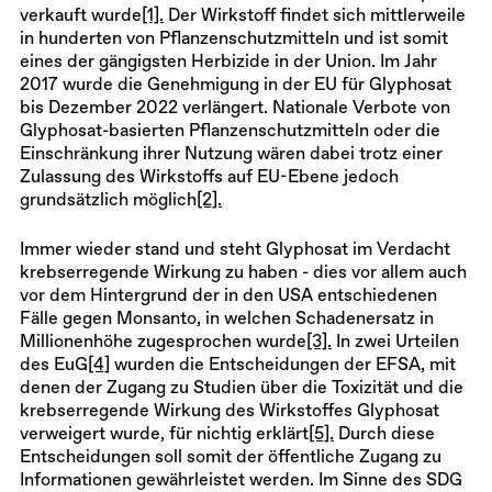
verkauft wurde
[1].
Der Wirkstoff findet sich mittlerweile
in hunderten von Pflanzenschutzmitteln und ist somit
eines der gängigsten Herbizide in der Union. Im Jahr
2017 wurde die Genehmigung in der EU für Glyphosat
bis Dezember 2022 verlängert. Nationale Verbote von
Glyphosat-basierten Pflanzenschutzmitteln oder die
Einschränkung ihrer Nutzung wären dabei trotz einer
Zulassung des Wirkstoffs auf EU-Ebene jedoch
grundsätzlich möglich
[2].
Immer wieder stand und steht Glyphosat im Verdacht
krebserregende Wirkung zu haben - dies vor allem auch
vor dem Hintergrund der in den USA entschiedenen
Fälle gegen Monsanto, in welchen Schadenersatz in
Millionenhöhe zugesprochen wurde
[3].
In zwei Urteilen
des EuG
[4]
wurden die Entscheidungen der EFSA, mit
denen der Zugang zu Studien über die Toxizität und die
krebserregende Wirkung des Wirkstoffes Glyphosat
verweigert wurde, für nichtig erklärt
[5].
Durch diese
Entscheidungen soll somit der öffentliche Zugang zu
Informationen gewährleistet werden. Im Sinne des SDG