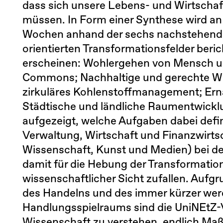
dass sich unsere Lebens- und Wirtscha
müssen. In Form einer Synthese wird an
Wochen anhand der sechs nachstehende
orientierten Transformationsfelder beri
erscheinen: Wohlergehen von Mensch un
Commons; Nachhaltige und gerechte Wi
zirkuläres Kohlenstoffmanagement; Ern
Städtische und ländliche Raumentwicklun
aufgezeigt, welche Aufgaben dabei defi
Verwaltung, Wirtschaft und Finanzwirts
Wissenschaft, Kunst und Medien) bei 
damit für die Hebung der Transformatio
wissenschaftlicher Sicht zufallen. Aufgr
des Handelns und des immer kürzer we
Handlungsspielraums sind die UniNEtZ-V
Wissenschaft zu verstehen, endlich Ma