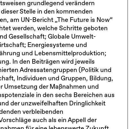
ftsweisen grundlegend verändern
 dieser Stelle in den kommenden
n, am UN-Bericht „The Future is Now“
chtet werden, welche Schritte geboten
d Gesellschaft; Globale Umwelt-
rtschaft; Energiesysteme und
ährung und Lebensmittelproduktion;
g. In den Beiträgen wird jeweils
nierten Adressatengruppen (Politik und
chaft, Individuen und Gruppen, Bildung,
der Umsetzung der Maßnahmen und
nspotenziale in den sechs Bereichen aus
und der unzweifelhaften Dringlichkeit
rdenden verbleibenden
orschläge auch als ein Appell der
ßnahmen für eine lebenswerte Zukunft