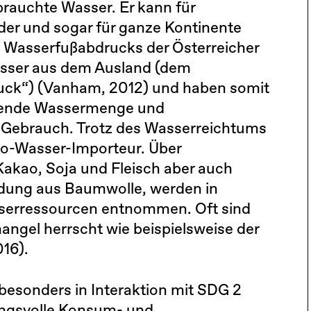
brauchte Wasser. Er kann für
er und sogar für ganze Kontinente
s Wasserfußabdrucks der Österreicher
asser aus dem Ausland (dem
ck“) (Vanham, 2012) und haben somit
tehende Wassermenge und
Gebrauch. Trotz des Wasserreichtums
tto-Wasser-Importeur. Über
Kakao, Soja und Fleisch aber auch
idung aus Baumwolle, werden in
sserressourcen entnommen. Oft sind
angel herrscht wie beispielsweise der
016).
sonders in Interaktion mit SDG 2