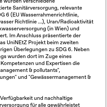
pe wurden verschiedene
ierte Sanitärversorgung, relevante
G 6 (EU Wasserrahmenrichtlinie,
sser Richtlinie …), Uran/Radioaktivität
nkwasserversorgung (in Wien) und
ert. Im Anschluss präsentierte der
das UniNEtZ Projekt beim zweiten
sherigen Überlegungen zu SDG 6. Neben
gs wurden dort im Zuge eines
 Kompetenzen und Expertisen die
nagement & pollutants",
derungen" und "Gewässermanagement &
 Verfügbarkeit und nachhaltige
versorgung für alle gewährleistet