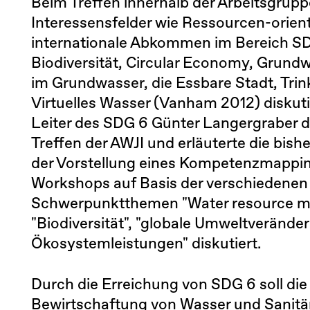
Beim Treffen innerhalb der Arbeitsgrup
Interessensfelder wie Ressourcen-orient
internationale Abkommen im Bereich SD
Biodiversität, Circular Economy, Grundwa
im Grundwasser, die Essbare Stadt, Tri
Virtuelles Wasser (Vanham 2012) diskuti
Leiter des SDG 6 Günter Langergraber 
Treffen der AWJI und erläuterte die bi
der Vorstellung eines Kompetenzmappin
Workshops auf Basis der verschiedenen
Schwerpunktthemen "Water resource ma
"Biodiversität", "globale Umweltverän
Ökosystemleistungen" diskutiert.
Durch die Erreichung von SDG 6 soll die
Bewirtschaftung von Wasser und Sanitär