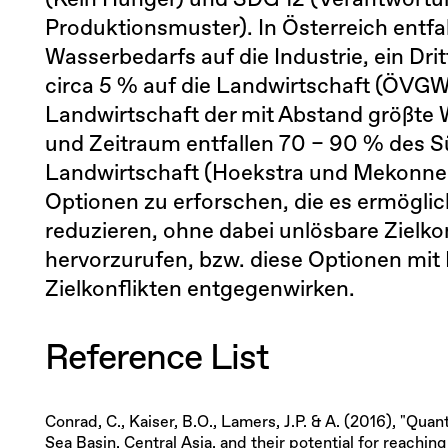
(Kein Hunger) und SDG 12 (Verantwort
Produktionsmuster). In Österreich entfal
Wasserbedarfs auf die Industrie, ein Dr
circa 5 % auf die Landwirtschaft (ÖVGW,
Landwirtschaft der mit Abstand größte
und Zeitraum entfallen 70 – 90 % des 
Landwirtschaft (Hoekstra und Mekonnen, 
Optionen zu erforschen, die es ermögl
reduzieren, ohne dabei unlösbare Zielko
hervorzurufen, bzw. diese Optionen mi
Zielkonflikten entgegenwirken.
Reference List
Conrad, C., Kaiser, B.O., Lamers, J.P. & A. (2016), "Quan
Sea Basin, Central Asia, and their potential for reachin