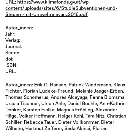
URL:
https://www.klimafonds.gv.at/wp-
content/uploads/sites/6/StudieSubventionen-und-
Steuern-mit-Umweltrelevanz2016.pdf
Autor_innen:
Jahr:
Verlag:
Journal:
Seiten:
doi:
ISBN:
URL:
Autor_innen:
Erik G. Hansen, Patrick Wiedemann, Klaus
Fichter, Florian Lüdeke-Freund, Melanie Jaeger-Erben,
Thomas Schomerus, Andres Alcayaga, Fenna
Blomsma,
Ursula Tischner, Ulrich Ahle, Daniel Büchle, Ann-Kathrin
Denker, Karsten Fiolka, Magnus Fröhling, Alexander
Häge, Volker Hoffmann, Holger Kohl, Tara Nitz, Christian
Schiller, Rebecca Tauer, Dieter Vollkommer, Dieter
Wilhelm, Hartmut Zefferer, Seda Akinci, Florian