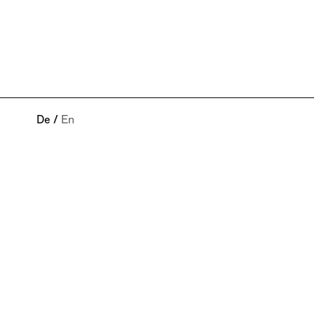
De
/
En