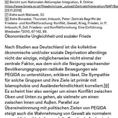
[6]
Bericht zum Nationalen Aktionsplan Integration, 8. Online:
https://www.bmeia.gv.at/fileadmin/user_upload/Zentrale/Integration/NAP/Be
[25.11.2019]
[7]
Siehe auch Matiasek, 33.
[8]
Siehe Bonacker, Thorsten; Imbusch, Peter: Zentrale Begriffe der
Friedens- und Konfliktforschung: Konflikt, Gewalt, Krieg, Frieden, in: P.
Imbusch; R. Zoll: Friedens- und Konfliktforschung. Eine Einführung.
5
Wiesbaden
2010, 67-142, 89.
Ökonomische Ungleichheit und sozialer Friede
Nach Studien aus Deutschland ist die kollektive
ökonomische und/oder soziale Deprivation allerdings
nicht der einzige, möglicherweise nicht einmal der
zentrale Faktor, aus dem sich die Neigung wachsender
Bevölkerungsgruppen radikale Bewegungen wie
PEGIDA zu unterstützen, erklären lässt. Die Sympathie
für solche Gruppen und ihre Ziele ist primär mit
Islamophobie und Ausländerfeindlichkeit korreliert.
[9]
Es scheint hier also weniger um einen Konflikt zwischen
Oben und Unten zu gehen, als vielmehr um einen
zwischen Innen und Außen. Parallel zur
Übereinstimmung mit politischen Zielen von PEGIDA
steigt auch die Wahrnehmung von Gewalt als normalem