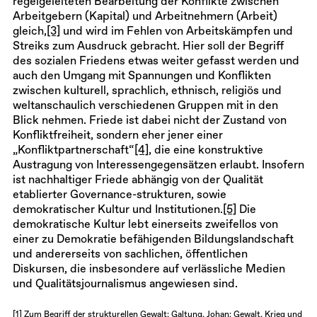
regelgeleiteten Bearbeitung der Konflikte zwischen
Arbeitgebern (Kapital) und Arbeitnehmern (Arbeit)
gleich,
[3]
und wird im Fehlen von Arbeitskämpfen und
Streiks zum Ausdruck gebracht. Hier soll der Begriff
des sozialen Friedens etwas weiter gefasst werden und
auch den Umgang mit Spannungen und Konflikten
zwischen kulturell, sprachlich, ethnisch, religiös und
weltanschaulich verschiedenen Gruppen mit in den
Blick nehmen. Friede ist dabei nicht der Zustand von
Konfliktfreiheit, sondern eher jener einer
„Konfliktpartnerschaft“
[4]
, die eine konstruktive
Austragung von Interessengegensätzen erlaubt. Insofern
ist nachhaltiger Friede abhängig von der Qualität
etablierter Governance-strukturen, sowie
demokratischer Kultur und Institutionen.
[5]
Die
demokratische Kultur lebt einerseits zweifellos von
einer zu Demokratie befähigenden Bildungslandschaft
und andererseits von sachlichen, öffentlichen
Diskursen, die insbesondere auf verlässliche Medien
und Qualitätsjournalismus angewiesen sind.
[1]
Zum Begriff der strukturellen Gewalt: Galtung, Johan: Gewalt, Krieg und