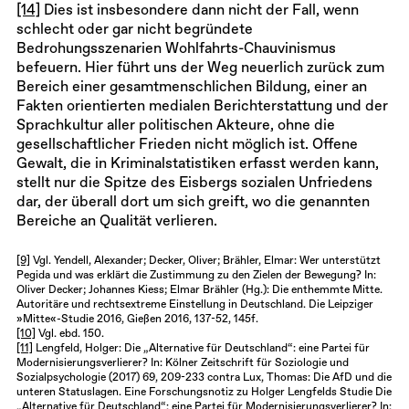
[14]
Dies ist insbesondere dann nicht der Fall, wenn
schlecht oder gar nicht begründete
Bedrohungsszenarien Wohlfahrts-Chauvinismus
befeuern. Hier führt uns der Weg neuerlich zurück zum
Bereich einer gesamtmenschlichen Bildung, einer an
Fakten orientierten medialen Berichterstattung und der
Sprachkultur aller politischen Akteure, ohne die
gesellschaftlicher Frieden nicht möglich ist. Offene
Gewalt, die in Kriminalstatistiken erfasst werden kann,
stellt nur die Spitze des Eisbergs sozialen Unfriedens
dar, der überall dort um sich greift, wo die genannten
Bereiche an Qualität verlieren.
[9]
Vgl. Yendell, Alexander; Decker, Oliver; Brähler, Elmar: Wer unterstützt
Pegida und was erklärt die Zustimmung zu den Zielen der Bewegung? In:
Oliver Decker; Johannes Kiess; Elmar Brähler (Hg.): Die enthemmte Mitte.
Autoritäre und rechtsextreme Einstellung in Deutschland. Die Leipziger
»Mitte«-Studie 2016, Gießen 2016, 137-52, 145f.
[10]
Vgl. ebd. 150.
[11]
Lengfeld, Holger: Die „Alternative für Deutschland“: eine Partei für
Modernisierungsverlierer? In: Kölner Zeitschrift für Soziologie und
Sozialpsychologie (2017) 69, 209-233 contra Lux, Thomas: Die AfD und die
unteren Statuslagen. Eine Forschungsnotiz zu Holger Lengfelds Studie Die
„Alternative für Deutschland“: eine Partei für Modernisierungsverlierer? In: