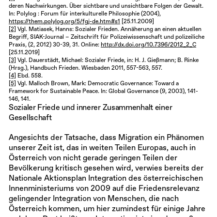
deren Nachwirkungen. Über sichtbare und unsichtbare Folgen der Gewalt.
In: Polylog : Forum für interkulturelle Philosophie (2004),
https://them.polylog.org/5/fgj-de.htm#s1
[25.11.2009]
[2]
Vgl. Matiasek, Hanns: Sozialer Frieden. Annäherung an einen aktuellen
Begriff, SIAK-Journal − Zeitschrift für Polizeiwissenschaft und polizeiliche
Praxis, (2, 2012) 30-39, 31. Online:
http://dx.doi.org/10.7396/2012_2_C
[25.11.2019]
[3]
Vgl. Dauerstädt, Michael: Sozialer Friede, in: H. J. Gießmann; B. Rinke
(Hrsg.), Handbuch Frieden. Wiesbaden 2011, 557-563, 557.
[4]
Ebd. 558.
[5]
Vgl. Malloch Brown, Mark: Democratic Governance: Toward a
Framework for Sustainable Peace. In: Global Governance (9, 2003), 141-
146, 141.
Sozialer Friede und innerer Zusammenhalt einer
Gesellschaft
Angesichts der Tatsache, dass Migration ein Phänomen
unserer Zeit ist, das in weiten Teilen Europas, auch in
Österreich von nicht gerade geringen Teilen der
Bevölkerung kritisch gesehen wird, verwies bereits der
Nationale Aktionsplan Integration des österreichischen
Innenministeriums von 2009 auf die Friedensrelevanz
gelingender Integration von Menschen, die nach
Österreich kommen, um hier zumindest für einige Jahre