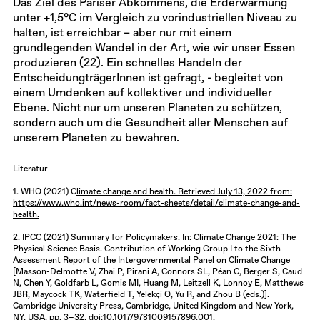
Das Ziel des Pariser Abkommens, die Erderwärmung
unter +1,5°C im Vergleich zu vorindustriellen Niveau zu
halten, ist erreichbar – aber nur mit einem
grundlegenden Wandel in der Art, wie wir unser Essen
produzieren (22). Ein schnelles Handeln der
EntscheidungträgerInnen ist gefragt, - begleitet von
einem Umdenken auf kollektiver und individueller
Ebene. Nicht nur um unseren Planeten zu schützen,
sondern auch um die Gesundheit aller Menschen auf
unserem Planeten zu bewahren.
Literatur
1. WHO (2021) C
limate change and health. Retrieved July 13, 2022 from:
https://www.who.int/news-room/fact-sheets/detail/climate-change-and-
health
.
2. IPCC (2021) Summary for Policymakers. In: Climate Change 2021: The
Physical Science Basis. Contribution of Working Group I to the Sixth
Assessment Report of the Intergovernmental Panel on Climate Change
[Masson-Delmotte V, Zhai P, Pirani A, Connors SL, Péan C, Berger S, Caud
N, Chen Y, Goldfarb L, Gomis MI, Huang M, Leitzell K, Lonnoy E, Matthews
JBR, Maycock TK, Waterfield T, Yelekçi O, Yu R, and Zhou B (eds.)].
Cambridge University Press, Cambridge, United Kingdom and New York,
NY, USA, pp. 3−32, doi:10.1017/9781009157896.001.