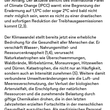
der Anfang. Der aktuelle Bericht des International Panel
of Climate Change (IPCC) warnt: eine Begrenzung der
Erwärmung auf 1,5°C oder sogar 2°C wird bald nicht
mehr möglich sein, wenn es nicht zu einer drastischen
und sofortigen Reduktion der Treibhausgasemissionen
kommt (2,3).
Der Klimawandel stellt bereits jetzt eine erhebliche
Bedrohung für die Gesundheit aller Menschen dar. Er
verschärft Wasser-, Nahrungsmittel- und
Ressourcenknappheit (1,4), verursacht
Naturkatastrophen wie Überschwemmungen,
Waldbrände, Wirbelstürme, Monsunregen, Hitzewellen
und Dürren. Katastrophen, die nicht nur an Häufigkeit,
sondern auch an Intensität zunehmen (5). Weitere damit
verbundene Umweltveränderungen wie die Luft- und
Meeresverschmutzung, der Verlust der biologischen
Artenvielfalt, die Erschöpfung der natürlichen
Ressourcen und die zunehmende Belastung durch
giftige Chemikalien drohen, die in den letzten
Jahrzehnten erzielten Fortschritte in der menschlichen
Gesundheit auszulöschen. Als medizinisches Personal