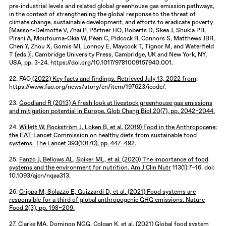
pre-industrial levels and related global greenhouse gas emission pathways,
in the context of strengthening the global response to the threat of
climate change, sustainable development, and efforts to eradicate poverty
[Masson-Delmotte V, Zhai P, Pörtner HO, Roberts D, Skea J, Shukla PR,
Pirani A, Moufouma-Okia W, Péan C, Pidcock R, Connors S, Matthews JBR,
Chen Y, Zhou X, Gomis MI, Lonnoy E, Maycock T, Tignor M, and Waterfield
T (eds.)]. Cambridge University Press, Cambridge, UK and New York, NY,
USA, pp. 3-24. https://doi.org/10.1017/9781009157940.001.
22. FAO
(2022) Key facts and findings. Retrieved July 13, 2022 from
:
https://www.fao.org/news/story/en/item/197623/icode/.
23.
Goodland R (2013) A fresh look at livestock greenhouse gas emissions
and mitigation potential in Europe. Glob Chang Biol 20(7), pp. 2042–2044.
24.
Willett W, Rockström J, Loken B, et al. (2019) Food in the Anthropocene:
the EAT-Lancet Commission on healthy diets from sustainable food
systems. The Lancet 393(10170), pp. 447–492.
25.
Fanzo J, Bellows AL, Spiker ML, et al. (2020) The importance of food
systems and the environment for nutrition. Am J Clin Nutr
113(1):7–16. doi:
10.1093/ajcn/nqaa313.
26.
Crippa M, Solazzo E, Guizzardi D, et al. (2021) Food systems are
responsible for a third of global anthropogenic GHG emissions. Nature
Food 2(3), pp. 198–209.
27. Clarke MA, Domingo NGG, Colgan K, et al. (2021) Global food system