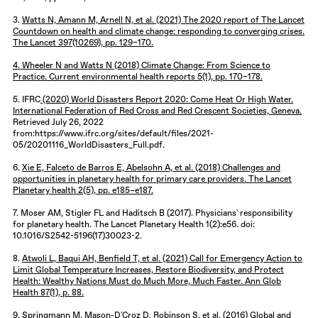
3.
Watts N, Amann M, Arnell N, et al. (2021) The 2020 report of The Lancet
Countdown on health and climate change: responding to converging crises.
The Lancet 397(10269), pp. 129–170.
4. Wheeler N and Watts N (2018) Climate Change: From Science to
Practice. Current environmental health reports 5(1), pp. 170–178.
5. IFRC
(2020) World Disasters Report 2020: Come Heat Or High Water.
International Federation of Red Cross and Red Crescent Societies, Geneva.
Retrieved July 26, 2022
from:https://www.ifrc.org/sites/default/files/2021-
05/20201116_WorldDisasters_Full.pdf.
6.
Xie E, Falceto de Barros E, Abelsohn A, et al. (2018) Challenges and
opportunities in planetary health for primary care providers. The Lancet
Planetary health 2(5), pp. e185–e187.
7. Moser AM, Stigler FL and Haditsch B (2017). Physicians' responsibility
for planetary health. The Lancet Planetary Health 1(2):e56. doi:
10.1016/S2542-5196(17)30023-2.
8.
Atwoli L, Baqui AH, Benfield T, et al. (2021) Call for Emergency Action to
Limit Global Temperature Increases, Restore Biodiversity, and Protect
Health: Wealthy Nations Must do Much More, Much Faster. Ann Glob
Health 87(1), p. 88.
9. Springmann M, Mason-D'Croz D, Robinson S, et al. (2016) Global and