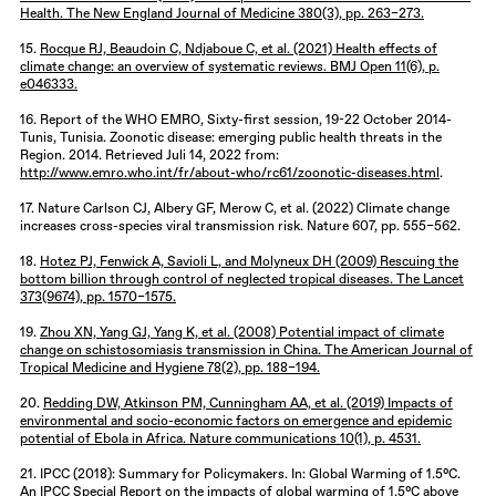
Health. The New England Journal of Medicine 380(3), pp. 263–273.
15.
Rocque RJ, Beaudoin C, Ndjaboue C, et al. (2021) Health effects of
climate change: an overview of systematic reviews. BMJ Open 11(6), p.
e046333.
16. Report of the WHO EMRO, Sixty-first session, 19-22 October 2014-
Tunis, Tunisia. Zoonotic disease: emerging public health threats in the
Region. 2014. Retrieved Juli 14, 2022 from:
http://www.emro.who.int/fr/about-who/rc61/zoonotic-diseases.html
.
17. Nature Carlson CJ, Albery GF, Merow C, et al. (2022) Climate change
increases cross-species viral transmission risk. Nature 607, pp. 555–562.
18.
Hotez PJ, Fenwick A, Savioli L, and Molyneux DH (2009) Rescuing the
bottom billion through control of neglected tropical diseases. The Lancet
373(9674), pp. 1570–1575.
19.
Zhou XN, Yang GJ, Yang K, et al. (2008) Potential impact of climate
change on schistosomiasis transmission in China. The American Journal of
Tropical Medicine and Hygiene 78(2), pp. 188–194.
20.
Redding DW, Atkinson PM, Cunningham AA, et al. (2019) Impacts of
environmental and socio-economic factors on emergence and epidemic
potential of Ebola in Africa. Nature communications 10(1), p. 4531.
21. IPCC (2018): Summary for Policymakers. In: Global Warming of 1.5°C.
An IPCC Special Report on the impacts of global warming of 1.5°C above