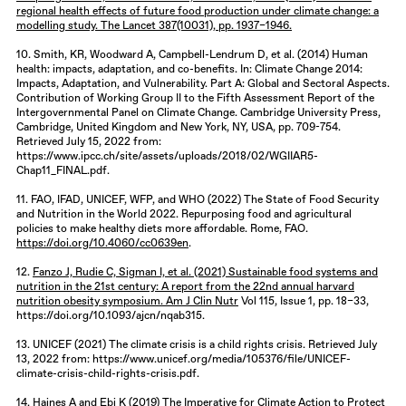
regional health effects of future food production under climate change: a
modelling study. The Lancet 387(10031), pp. 1937–1946.
10. Smith, KR, Woodward A, Campbell-Lendrum D, et al. (2014) Human
health: impacts, adaptation, and co-benefits. In: Climate Change 2014:
Impacts, Adaptation, and Vulnerability. Part A: Global and Sectoral Aspects.
Contribution of Working Group II to the Fifth Assessment Report of the
Intergovernmental Panel on Climate Change. Cambridge University Press,
Cambridge, United Kingdom and New York, NY, USA, pp. 709-754.
Retrieved July 15, 2022 from:
https://www.ipcc.ch/site/assets/uploads/2018/02/WGIIAR5-
Chap11_FINAL.pdf.
11. FAO, IFAD, UNICEF, WFP, and WHO (2022) The State of Food Security
and Nutrition in the World 2022. Repurposing food and agricultural
policies to make healthy diets more affordable. Rome, FAO.
https://doi.org/10.4060/cc0639en
.
12.
Fanzo J, Rudie C, Sigman I, et al. (2021) Sustainable food systems and
nutrition in the 21st century: A report from the 22nd annual harvard
nutrition obesity symposium. Am J Clin Nutr
Vol 115, Issue 1, pp. 18–33,
https://doi.org/10.1093/ajcn/nqab315.
13. UNICEF (2021) The climate crisis is a child rights crisis. Retrieved July
13, 2022 from: https://www.unicef.org/media/105376/file/UNICEF-
climate-crisis-child-rights-crisis.pdf.
14. Haines A and Ebi K (2019) The Imperative for Climate Action to Protect