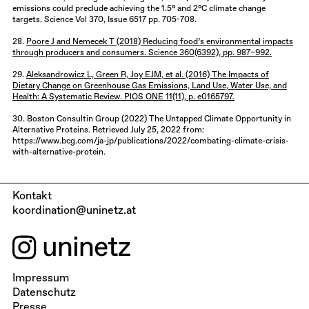
emissions could preclude achieving the 1.5° and 2°C climate change
targets. Science Vol 370, Issue 6517 pp. 705-708.
28.
Poore J and Nemecek T (2018) Reducing food’s environmental impacts
through producers and consumers. Science 360(6392), pp. 987–992.
29.
Aleksandrowicz L, Green R, Joy EJM, et al. (2016) The Impacts of
Dietary Change on Greenhouse Gas Emissions, Land Use, Water Use, and
Health: A Systematic Review. PlOS ONE 11(11), p. e0165797.
30. Boston Consultin Group (2022) The Untapped Climate Opportunity in
Alternative Proteins. Retrieved July 25, 2022 from:
https://www.bcg.com/ja-jp/publications/2022/combating-climate-crisis-
with-alternative-protein.
Kontakt
koordination@uninetz.at
Impressum
Datenschutz
Presse