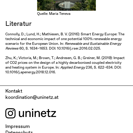
Quelle: Maria Teneva
Literatur
Connolly, D.; Lund, H.; Mathiesen, B. V. (2016): Smart Energy Europe: The
technical and economic impact of one potential 100% renewable energy
scenario for the European Union. In:
Renewable and Sustainable Energy
Reviews
60, S. 1634–1653. DOI: 10.1016/j.rser.2016.02.025.
Zhu, K.; Victoria, M.; Brown, T.; Andresen, G. B.; Greiner, M. (2019): Impact
of CO2 prices on the design of a highly decarbonised coupled electricity
and heating system in Europe. In:
Applied Energy
236, S. 622–634. DOI:
10.1016/j.apenergy.2018.12.016.
Kontakt
koordination@uninetz.at
Impressum