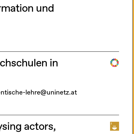
ormation und
chschulen in
entische-lehre@uninetz.at
ysing actors,