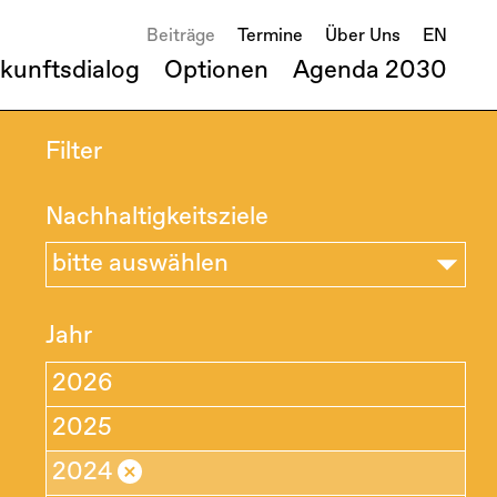
Beiträge
Termine
Über Uns
EN
kunftsdialog
Optionen
Agenda 2030
Filter
Nachhaltigkeitsziele
bitte auswählen
Jahr
2026
2025
×
2024