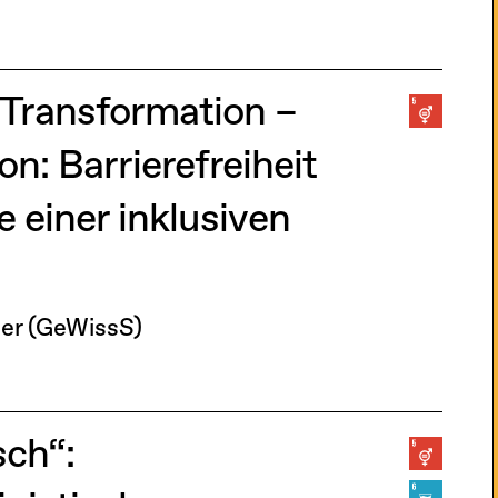
 Transformation –
n: Barrierefreiheit
 einer inklusiven
ger (GeWissS)
sch“: