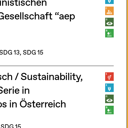
nistischen
 Gesellschaft “aep
SDG 13
SDG 15
ch / Sustainability,
erie in
s in Österreich
SDG 15