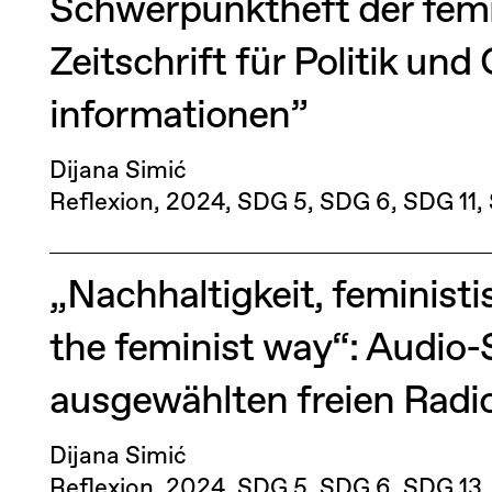
Schwerpunktheft der femi
Zeitschrift für Politik und
informationen”
Dijana Simić
Reflexion
2024
SDG 5
SDG 6
SDG 11
„Nachhaltigkeit, feministis
the feminist way“: Audio-S
ausgewählten freien Radio
Dijana Simić
Reflexion
2024
SDG 5
SDG 6
SDG 13