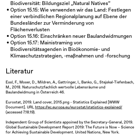
Biodiversität: Bildungsziel „Natural Natives“
Option 15.15: Wie verwenden wir das Land: Festlegen
einer verbindlichen Regionalplanung auf Ebene der
Bundesländer zur Verminderung von
Flächenverlusten
Option 15.16: Einschränken neuer Baulandwidmungen
Option 15.17: Mainistraming von
Biodiversitätsagenden in Bioökonomie- und
Klimaschutzstrategien, -maßnahmen und -forschung
Literatur
Essl, F., Moser, D., Mildren, A., Gattringer, I., Banko, G., Stejskal-Tiefenbach,
M., 2018. Naturschutzfachlich wertvolle Lebensräume und
Baulandwidmung in Österreich 46.
Eurostat, 2019. Land cover, 2015.png - Statistics Explained [WWW
Document]. URL
https://ec.europa.eu/eurostat/statistics-explained/
(accessed 7.18.19).
Independent Group of Scientists appoined by the Secretary-General, 2019.
Global Sustainable Development Report 2019: The Future is Now – Science
for Achieving Sustainable Development. United Nations, New York.