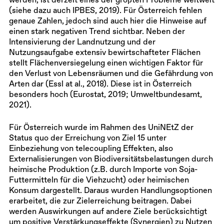
werden, ist derzeit eines der größten Probleme weltweit
(siehe dazu auch IPBES, 2019). Für Österreich fehlen
genaue Zahlen, jedoch sind auch hier die Hinweise auf
einen stark negativen Trend sichtbar. Neben der
Intensivierung der Landnutzung und der
Nutzungsaufgabe extensiv bewirtschafteter Flächen
stellt Flächenversiegelung einen wichtigen Faktor für
den Verlust von Lebensräumen und die Gefährdung von
Arten dar (Essl at al., 2018). Diese ist in Österreich
besonders hoch (Eurostat, 2019; Umweltbundesamt,
2021).
Für Österreich wurde im Rahmen des UniNEtZ der
Status quo der Erreichung von Ziel 15 unter
Einbeziehung von telecoupling Effekten, also
Externalisierungen von Biodiversitätsbelastungen durch
heimische Produktion (z.B. durch Importe von Soja-
Futtermitteln für die Viehzucht) oder heimischen
Konsum dargestellt. Daraus wurden Handlungsoptionen
erarbeitet, die zur Zielerreichung beitragen. Dabei
werden Auswirkungen auf andere Ziele berücksichtigt
um positive Verstärkungseffekte (Synergien) zu Nutzen