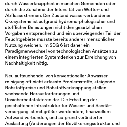
durch Wasserknappheit in manchen Gemeinden oder
durch die Zunahme der Intensität von Wetter- und
Abflussextremen. Der Zustand wasser­verbundener
Öko­systeme ist aufgrund hydro­morpho­logischer und
stofflicher Belastungen nicht den gesetzlichen
Vorgaben entsprechend und ein überwiegender Teil der
Feuchtgebiete musste bereits anderer menschlicher
Nutzung weichen. Im SDG 6 ist daher ein
Paradigmenwechsel von technologischen Ansätzen zu
einem integrierten System­denken zur Erreichung von
Nachhaltigkeit nötig.
Neu auftauchende, von konventioneller Abwasser­
reinigung oft nicht erfasste Problemstoffe, steigende
Rohstoffpreise und Rohstoff­verknappung stellen
wachsende Heraus­forderungen und
Unsicherheitsfaktoren dar. Die Erhaltung der
geschaffenen Infrastruktur für Wasser- und Sanitär­
versorgung ist mit größer werdendem, finanziellem
Aufwand verbunden, und aufgrund veränderter
Auslastung (Änderungen der Bevölkerungsstruktur und