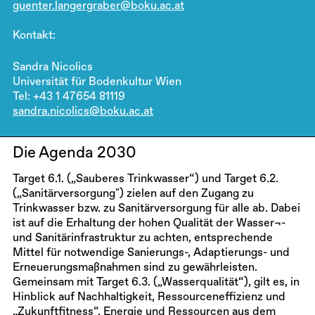
guenter.langergraber@boku.ac.at
Kontakt:
Sandra Nicolics
Universität für Bodenkultur Wien
Tel: +43 1 47654 81119
sandra.nicolics@boku.ac.at
Die Agenda 2030
Target 6.1. („Sauberes Trinkwasser“) und Target 6.2.
(„Sanitärversorgung") zielen auf den Zugang zu
Trinkwasser bzw. zu Sanitärversorgung für alle ab. Dabei
ist auf die Erhaltung der hohen Qualität der Wasser¬-
und Sanitärinfrastruktur zu achten, entsprechende
Mittel für notwendige Sanierungs-, Adaptierungs- und
Erneuerungsmaßnahmen sind zu gewährleisten.
Gemeinsam mit Target 6.3. („Wasserqualität“), gilt es, in
Hinblick auf Nachhaltigkeit, Ressourceneffizienz und
„Zukunftfitness“, Energie und Ressourcen aus dem